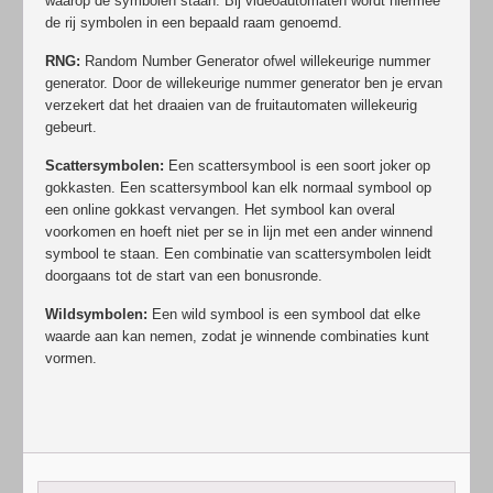
waarop de symbolen staan. Bij videoautomaten wordt hiermee
de rij symbolen in een bepaald raam genoemd.
RNG:
Random Number Generator ofwel willekeurige nummer
generator. Door de willekeurige nummer generator ben je ervan
verzekert dat het draaien van de fruitautomaten willekeurig
gebeurt.
Scattersymbolen:
Een scattersymbool is een soort joker op
gokkasten. Een scattersymbool kan elk normaal symbool op
een online gokkast vervangen. Het symbool kan overal
voorkomen en hoeft niet per se in lijn met een ander winnend
symbool te staan. Een combinatie van scattersymbolen leidt
doorgaans tot de start van een bonusronde.
Wildsymbolen:
Een wild symbool is een symbool dat elke
waarde aan kan nemen, zodat je winnende combinaties kunt
vormen.