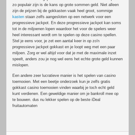
zo populair zijn is de kans op grote sommen geld. Niet alleen
zijn de prijzen bij de gokkasten vaak heel groot, sommige
kasten
staan zelfs aangesloten op een netwerk voor een
progressieve jackpot. En deze progressieve jackpot kan soms
tot in de miljoenen lopen waardoor het voor de spelers weer
heel interessant wordt om te spelen op deze casino spellen.
Stel je eens voor, je zet een aantal keer in op zo'n
progressieve jackpot gokkast en je loopt weg met een paar
miljoen. Zorg er wel altijd voor dat je met de maximale inzet
speelt, anders zou je nog wel eens het echte grote geld kunnen
mislopen.
Een andere zeer lucratieve manier is het spelen van casino
toernooien. Met een beetje onderzoek kun je zelfs gratis
gokkast casino toernooien vinden waarbij je toch echt geld
kunt verdienen. Een geweldige manier om je bankroll mee op
te bouwen. dus nu lekker spelen op de beste iDeal
fruitautomaten