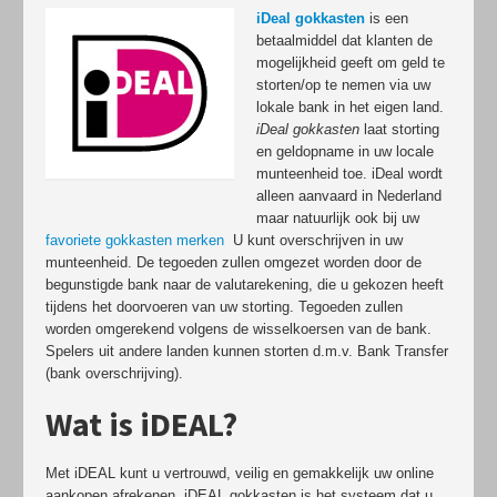
iDeal gokkasten
is een
betaalmiddel dat klanten de
mogelijkheid geeft om geld te
storten/op te nemen via uw
lokale bank in het eigen land.
iDeal gokkasten
laat storting
en geldopname in uw locale
munteenheid toe. iDeal wordt
alleen aanvaard in Nederland
maar natuurlijk ook bij uw
favoriete gokkasten merken
U kunt overschrijven in uw
munteenheid. De tegoeden zullen omgezet worden door de
begunstigde bank naar de valutarekening, die u gekozen heeft
tijdens het doorvoeren van uw storting. Tegoeden zullen
worden omgerekend volgens de wisselkoersen van de bank.
Spelers uit andere landen kunnen storten d.m.v. Bank Transfer
(bank overschrijving).
Wat is iDEAL?
Met iDEAL kunt u vertrouwd, veilig en gemakkelijk uw online
aankopen afrekenen.
iDEAL gokkasten
is het systeem dat u