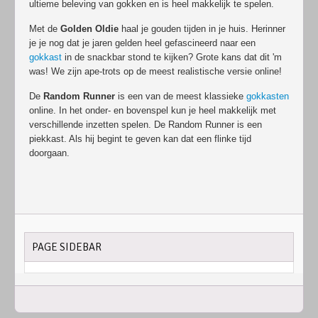
ultieme beleving van gokken en is heel makkelijk te spelen.
Met de
Golden Oldie
haal je gouden tijden in je huis. Herinner
je je nog dat je jaren gelden heel gefascineerd naar een
gokkast
in de snackbar stond te kijken? Grote kans dat dit 'm
was! We zijn ape-trots op de meest realistische versie online!
De
Random Runner
is een van de meest klassieke
gokkasten
online. In het onder- en bovenspel kun je heel makkelijk met
verschillende inzetten spelen. De Random Runner is een
piekkast. Als hij begint te geven kan dat een flinke tijd
doorgaan.
PAGE SIDEBAR