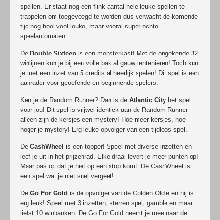
spellen. Er staat nog een flink aantal hele leuke spellen te
trappelen om toegevoegd te worden dus verwacht de komende
tijd nog heel veel leuke, maar vooral super echte
speelautomaten.
De
Double Sixteen
is een monsterkast! Met de ongekende 32
winlijnen kun je bij een volle bak al gauw rentenieren! Toch kun
je met een inzet van 5 credits al heerlijk spelen! Dit spel is een
aanrader voor geoefende en beginnende spelers.
Ken je de Random Runner? Dan is de
Atlantic City
het spel
voor jou! Dit spel is vrijwel identiek aan de Random Runner
alleen zijn de kersjes een mystery! Hoe meer kersjes, hoe
hoger je mystery! Erg leuke opvolger van een tijdloos spel.
De
CashWheel
is een topper! Speel met diverse inzetten en
leef je uit in het prijzenrad. Elke draai levert je meer punten op!
Maar pas op dat je niet op een stop komt. De CashWheel is
een spel wat je niet snel vergeet!
De
Go For Gold
is de opvolger van de Golden Oldie en hij is
erg leuk! Speel met 3 inzetten, sterren spel, gamble en maar
liefst 10 winbanken. De Go For Gold neemt je mee naar de