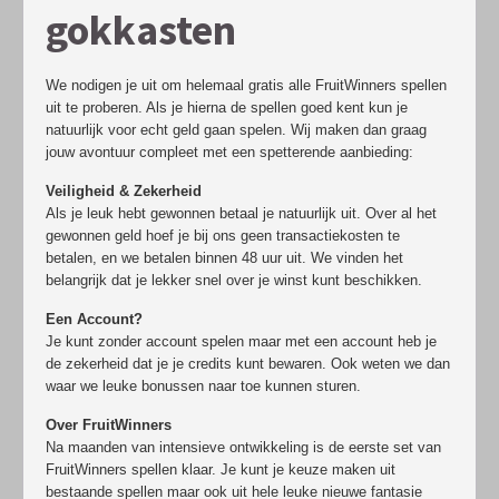
gokkasten
We nodigen je uit om helemaal gratis alle FruitWinners spellen
uit te proberen. Als je hierna de spellen goed kent kun je
natuurlijk voor echt geld gaan spelen. Wij maken dan graag
jouw avontuur compleet met een spetterende aanbieding:
Veiligheid & Zekerheid
Als je leuk hebt gewonnen betaal je natuurlijk uit. Over al het
gewonnen geld hoef je bij ons geen transactiekosten te
betalen, en we betalen binnen 48 uur uit. We vinden het
belangrijk dat je lekker snel over je winst kunt beschikken.
Een Account?
Je kunt zonder account spelen maar met een account heb je
de zekerheid dat je je credits kunt bewaren. Ook weten we dan
waar we leuke bonussen naar toe kunnen sturen.
Over FruitWinners
Na maanden van intensieve ontwikkeling is de eerste set van
FruitWinners spellen klaar. Je kunt je keuze maken uit
bestaande spellen maar ook uit hele leuke nieuwe fantasie